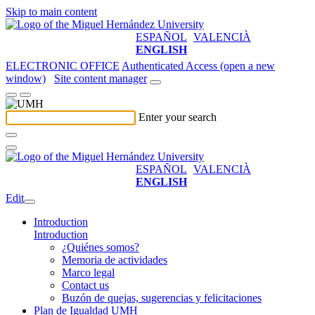
Skip to main content
ESPAÑOL
VALENCIÀ
ENGLISH
ELECTRONIC OFFICE
Authenticated Access (open a new
window)
Site content manager
Enter your search
ESPAÑOL
VALENCIÀ
ENGLISH
Edit
Introduction
Introduction
¿Quiénes somos?
Memoria de actividades
Marco legal
Contact us
Buzón de quejas, sugerencias y felicitaciones
Plan de Igualdad UMH