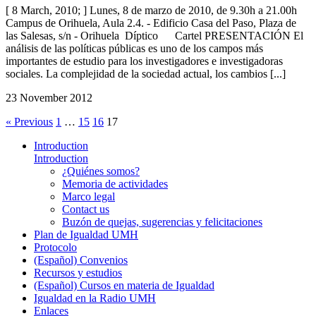
[ 8 March, 2010; ] Lunes, 8 de marzo de 2010, de 9.30h a 21.00h
Campus de Orihuela, Aula 2.4. - Edificio Casa del Paso, Plaza de
las Salesas, s/n - Orihuela Díptico Cartel PRESENTACIÓN El
análisis de las políticas públicas es uno de los campos más
importantes de estudio para los investigadores e investigadoras
sociales. La complejidad de la sociedad actual, los cambios [...]
23 November 2012
« Previous
1
…
15
16
17
Introduction
Introduction
¿Quiénes somos?
Memoria de actividades
Marco legal
Contact us
Buzón de quejas, sugerencias y felicitaciones
Plan de Igualdad UMH
Protocolo
(Español) Convenios
Recursos y estudios
(Español) Cursos en materia de Igualdad
Igualdad en la Radio UMH
Enlaces