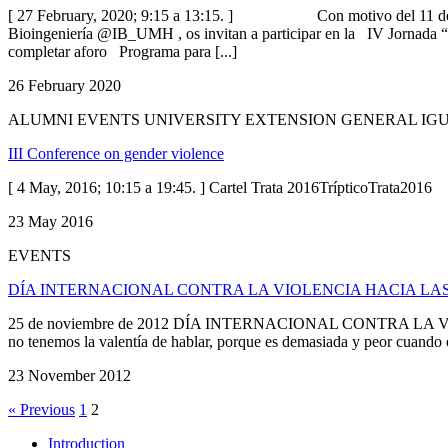
[ 27 February, 2020; 9:15 a 13:15. ] Con motivo del 11 de febre
Bioingeniería @IB_UMH , os invitan a participar en la IV Jornada 
completar aforo Programa para [...]
26 February 2020
ALUMNI EVENTS UNIVERSITY EXTENSION GENERAL IG
III Conference on gender violence
[ 4 May, 2016; 10:15 a 19:45. ] Cartel Trata 2016TrípticoTrata2016
23 May 2016
EVENTS
DÍA INTERNACIONAL CONTRA LA VIOLENCIA HACIA LA
25 de noviembre de 2012 DÍA INTERNACIONAL CONTRA LA VIOLENC
no tenemos la valentía de hablar, porque es demasiada y peor cuando 
23 November 2012
« Previous
1
2
Introduction