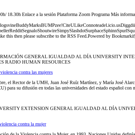
h/ 18.30h Enlace a la sesión Plataforma Zoom Programa Más informac
logsvineBuddyMarksBUMPzee!CiteULikeConnoteadel.icio.usDiggdii
erRedditSegnaloShoutwireSimpySlashdotSurphaceSphinnSpurlSqu
ke this then please subscribe to the RSS Feed.Powered by Bookmark
ORMACIÓN GENERAL IGUALDAD AL DÍA UNIVERSITY INT
ES RADIO HUMAN RESOURCES
iolencia contra las mujeres
 el Rector de la UMH, Juan José Ruíz Martínez, y María José Alarcón 
para su difusión en todas las universidades del estado español con mo
ERSITY EXTENSION GENERAL IGUALDAD AL DÍA UNIVER
iolencia contra la mujer
ión de la Violencia contra la Mujer, en 1993, Naciones Unidas definía 