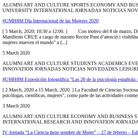
ALUMNI ART AND CULTURE SPORTS ECONOMY AND BUS
UNIVERSITY INTERNATIONAL JORNADAS NOTICIAS NO
#UMH8M Día Internacional de las Mujeres 2020
[ 5 March, 2020; 10:30 a 12:00. ] Con motivo del 8 de marzo, Día 
Manifiesto CRUE a cargo de nuestro Rector Punt d’atenció i visibilit
mujeres mueven el mundo” a [...]
5 March 2020
ALUMNI ART AND CULTURE STUDENTS ACADEMICS EVE
INNOVATION JORNADAS NOTICIAS NOVEDADES LEISUR
#UMH8M Exposición fotográfica “Las 20 de la psicología española: ps
[ 2 March, 2020 a 15 March, 2020. ] La Facultad de Ciencias Sociosa
psicólogas, científicas, mujeres”, como parte de las actividades conme
3 March 2020
ALUMNI ART AND CULTURE ECONOMY AND BUSINESS S
INTERNATIONAL RESEARCH AND INNOVATION JORNADA
IV Jornada “La Ciencia tiene nombre de Mujer” – 27 de febrero – Edi