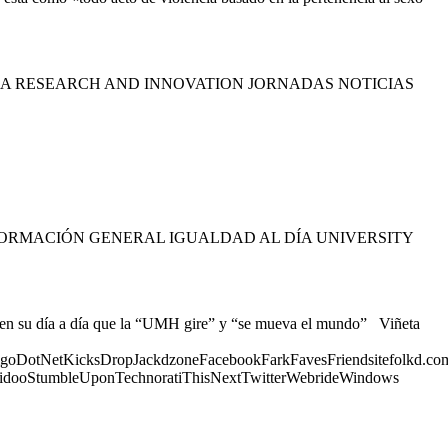
A RESEARCH AND INNOVATION JORNADAS NOTICIAS
ORMACIÓN GENERAL IGUALDAD AL DÍA UNIVERSITY
 en su día a día que la “UMH gire” y “se mueva el mundo” Viñeta
goDotNetKicksDropJackdzoneFacebookFarkFavesFriendsitefolkd.com
idooStumbleUponTechnoratiThisNextTwitterWebrideWindows