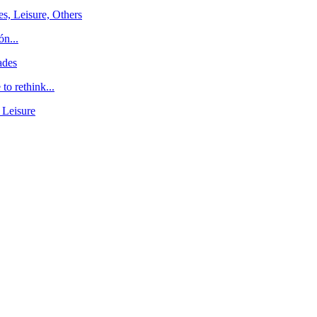
es, Leisure, Others
ón...
ades
o rethink...
 Leisure