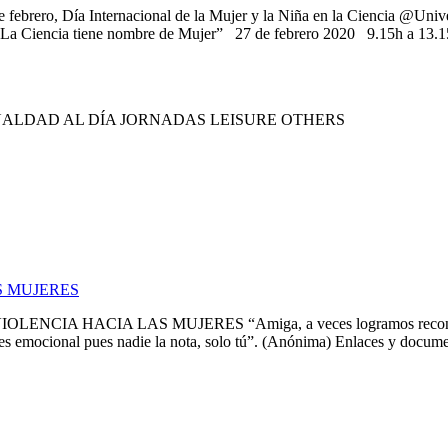
ro, Día Internacional de la Mujer y la Niña en la Ciencia @Unive
“La Ciencia tiene nombre de Mujer” 27 de febrero 2020 9.15h a 13.15
UALDAD AL DÍA JORNADAS LEISURE OTHERS
S MUJERES
IA HACIA LAS MUJERES “Amiga, a veces logramos reconocer la v
es emocional pues nadie la nota, solo tú”. (Anónima) Enlaces y document