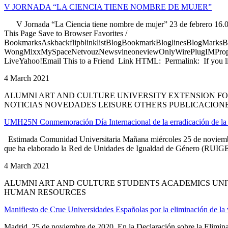
V JORNADA “LA CIENCIA TIENE NOMBRE DE MUJER”
V Jornada “La Ciencia tiene nombre de mujer” 23 de febrero 16.00
This Page Save to Browser Favorites /
BookmarksAskbackflipblinklistBlogBookmarkBloglinesBlogMarksB
WongMixxMySpaceNetvouzNewsvineoneviewOnlyWirePlugIMPropell
LiveYahoo!Email This to a Friend Link HTML: Permalink: If you li
4 March 2021
ALUMNI ART AND CULTURE UNIVERSITY EXTENSION F
NOTICIAS NOVEDADES LEISURE OTHERS PUBLICACION
UMH25N Conmemoración Día Internacional de la erradicación de la v
Estimada Comunidad Universitaria Mañana miércoles 25 de noviembre,
que ha elaborado la Red de Unidades de Igualdad de Género (RUIGEU) 
4 March 2021
ALUMNI ART AND CULTURE STUDENTS ACADEMICS UNIV
HUMAN RESOURCES
Manifiesto de Crue Universidades Españolas por la eliminación de la v
Madrid, 25 de noviembre de 2020. En la Declaración sobre la Eliminac