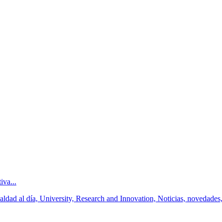
iva...
ldad al día, University, Research and Innovation, Noticias, novedades