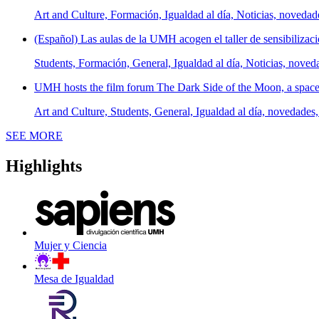
Art and Culture, Formación, Igualdad al día, Noticias, novedad
(Español) Las aulas de la UMH acogen el taller de sensibilizaci
Students, Formación, General, Igualdad al día, Noticias, noved
UMH hosts the film forum The Dark Side of the Moon, a space t
Art and Culture, Students, General, Igualdad al día, novedades,
News
SEE MORE
Highlights
Mujer y Ciencia
Mesa de Igualdad