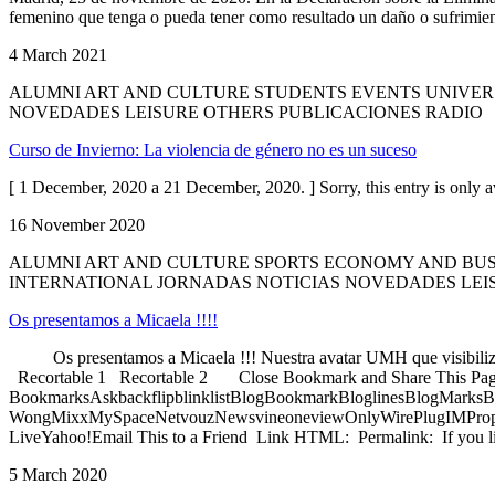
femenino que tenga o pueda tener como resultado un daño o sufrimiento 
4 March 2021
ALUMNI ART AND CULTURE STUDENTS EVENTS UNIVER
NOVEDADES LEISURE OTHERS PUBLICACIONES RADIO
Curso de Invierno: La violencia de género no es un suceso
[ 1 December, 2020 a 21 December, 2020. ] Sorry, this entry is only 
16 November 2020
ALUMNI ART AND CULTURE SPORTS ECONOMY AND BUS
INTERNATIONAL JORNADAS NOTICIAS NOVEDADES LEI
Os presentamos a Micaela !!!!
Os presentamos a Micaela !!! Nuestra avatar UMH que visibiliza a 
Recortable 1 Recortable 2 Close Bookmark and Share This Page 
BookmarksAskbackflipblinklistBlogBookmarkBloglinesBlogMarksB
WongMixxMySpaceNetvouzNewsvineoneviewOnlyWirePlugIMPropell
LiveYahoo!Email This to a Friend Link HTML: Permalink: If you lik
5 March 2020