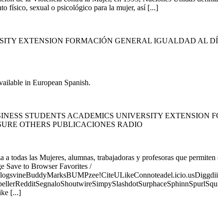
físico, sexual o psicológico para la mujer, así [...]
SITY EXTENSION FORMACIÓN GENERAL IGUALDAD AL DÍ
available in European Spanish.
INESS STUDENTS ACADEMICS UNIVERSITY EXTENSION F
SURE OTHERS PUBLICACIONES RADIO
todas las Mujeres, alumnas, trabajadoras y profesoras que permiten
Save to Browser Favorites /
logsvineBuddyMarksBUMPzee!CiteULikeConnoteadel.icio.usDiggdii
erRedditSegnaloShoutwireSimpySlashdotSurphaceSphinnSpurlSqu
e [...]