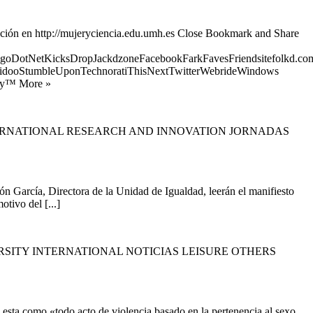
ión en http://mujeryciencia.edu.umh.es Close Bookmark and Share
goDotNetKicksDropJackdzoneFacebookFarkFavesFriendsitefolkd.com
idooStumbleUponTechnoratiThisNextTwitterWebrideWindows
ify™ More »
ERNATIONAL RESEARCH AND INNOVATION JORNADAS
García, Directora de la Unidad de Igualdad, leerán el manifiesto
tivo del [...]
SITY INTERNATIONAL NOTICIAS LEISURE OTHERS
esta como «todo acto de violencia basado en la pertenencia al sexo