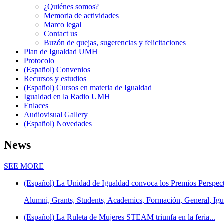
Introduction
¿Quiénes somos?
Memoria de actividades
Marco legal
Contact us
Buzón de quejas, sugerencias y felicitaciones
Plan de Igualdad UMH
Protocolo
(Español) Convenios
Recursos y estudios
(Español) Cursos en materia de Igualdad
Igualdad en la Radio UMH
Enlaces
Audiovisual Gallery
(Español) Novedades
News
News
SEE MORE
(Español) La Unidad de Igualdad convoca los Premios Perspect
Alumni, Grants, Students, Academics, Formación, General, Igua
(Español) La Ruleta de Mujeres STEAM triunfa en la feria...