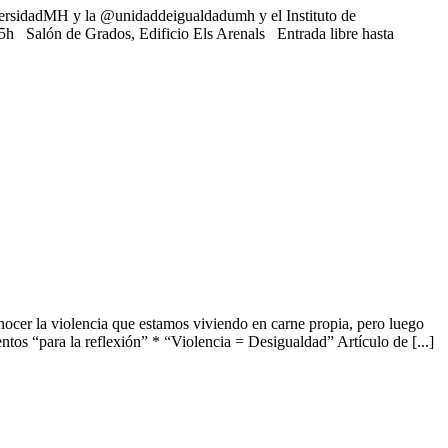
rsidadMH y la @unidaddeigualdadumh y el Instituto de
h Salón de Grados, Edificio Els Arenals Entrada libre hasta
iolencia que estamos viviendo en carne propia, pero luego
os “para la reflexión” * “Violencia = Desigualdad” Artículo de [...]