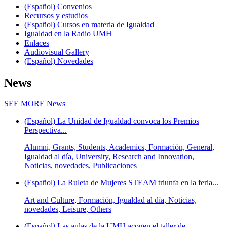
(Español) Convenios
Recursos y estudios
(Español) Cursos en materia de Igualdad
Igualdad en la Radio UMH
Enlaces
Audiovisual Gallery
(Español) Novedades
News
SEE MORE
News
(Español) La Unidad de Igualdad convoca los Premios
Perspectiva...
Alumni, Grants, Students, Academics, Formación, General,
Igualdad al día, University, Research and Innovation,
Noticias, novedades, Publicaciones
(Español) La Ruleta de Mujeres STEAM triunfa en la feria...
Art and Culture, Formación, Igualdad al día, Noticias,
novedades, Leisure, Others
(Español) Las aulas de la UMH acogen el taller de