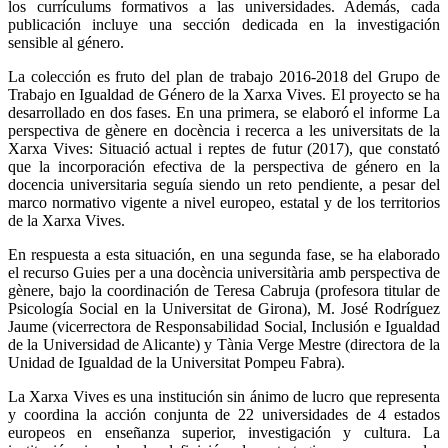
los currículums formativos a las universidades. Además, cada
publicación incluye una sección dedicada en la investigación
sensible al género.
La colección es fruto del plan de trabajo 2016-2018 del Grupo de
Trabajo en Igualdad de Género de la Xarxa Vives. El proyecto se ha
desarrollado en dos fases. En una primera, se elaboró el informe La
perspectiva de gènere en docència i recerca a les universitats de la
Xarxa Vives: Situació actual i reptes de futur (2017), que constató
que la incorporación efectiva de la perspectiva de género en la
docencia universitaria seguía siendo un reto pendiente, a pesar del
marco normativo vigente a nivel europeo, estatal y de los territorios
de la Xarxa Vives.
En respuesta a esta situación, en una segunda fase, se ha elaborado
el recurso Guies per a una docència universitària amb perspectiva de
gènere, bajo la coordinación de Teresa Cabruja (profesora titular de
Psicología Social en la Universitat de Girona), M. José Rodríguez
Jaume (vicerrectora de Responsabilidad Social, Inclusión e Igualdad
de la Universidad de Alicante) y Tània Verge Mestre (directora de la
Unidad de Igualdad de la Universitat Pompeu Fabra).
La Xarxa Vives es una institución sin ánimo de lucro que representa
y coordina la acción conjunta de 22 universidades de 4 estados
europeos en enseñanza superior, investigación y cultura. La