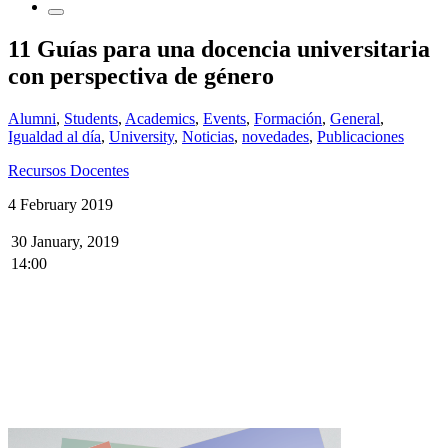
11 Guías para una docencia universitaria
con perspectiva de género
Alumni
,
Students
,
Academics
,
Events
,
Formación
,
General
,
Igualdad al día
,
University
,
Noticias
,
novedades
,
Publicaciones
Recursos Docentes
4 February 2019
30 January, 2019
14:00