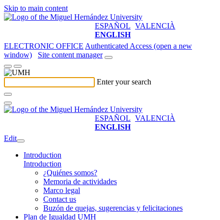
Skip to main content
ESPAÑOL
VALENCIÀ
ENGLISH
ELECTRONIC OFFICE
Authenticated Access (open a new
window)
Site content manager
Enter your search
ESPAÑOL
VALENCIÀ
ENGLISH
Edit
Introduction
Introduction
¿Quiénes somos?
Memoria de actividades
Marco legal
Contact us
Buzón de quejas, sugerencias y felicitaciones
Plan de Igualdad UMH