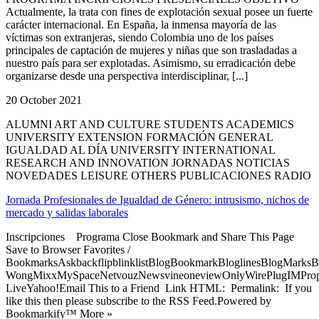
Actualmente, la trata con fines de explotación sexual posee un fuerte
carácter internacional. En España, la inmensa mayoría de las
víctimas son extranjeras, siendo Colombia uno de los países
principales de captación de mujeres y niñas que son trasladadas a
nuestro país para ser explotadas. Asimismo, su erradicación debe
organizarse desde una perspectiva interdisciplinar, [...]
20 October 2021
ALUMNI ART AND CULTURE STUDENTS ACADEMICS
UNIVERSITY EXTENSION FORMACIÓN GENERAL
IGUALDAD AL DÍA UNIVERSITY INTERNATIONAL
RESEARCH AND INNOVATION JORNADAS NOTICIAS
NOVEDADES LEISURE OTHERS PUBLICACIONES RADIO
Jornada Profesionales de Igualdad de Género: intrusismo, nichos de
mercado y salidas laborales
Inscripciones Programa Close Bookmark and Share This Page
Save to Browser Favorites /
BookmarksAskbackflipblinklistBlogBookmarkBloglinesBlogMarksB
WongMixxMySpaceNetvouzNewsvineoneviewOnlyWirePlugIMPropell
LiveYahoo!Email This to a Friend Link HTML: Permalink: If you
like this then please subscribe to the RSS Feed.Powered by
Bookmarkify™ More »