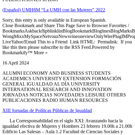
(Español) UMH8M “La UMH con las Mujeres” 2022
Sorry, this entry is only available in European Spanish.
Close Bookmark and Share This Page Save to Browser Favorites /
BookmarksAskbackflipblinklistBlogBookmarkBloglinesBlogMarksB
WongMixxMySpaceNetvouzNewsvineoneviewOnlyWirePlugIMPropell
LiveYahoo!Email This to a Friend Link HTML: Permalink: If you
like this then please subscribe to the RSS Feed.Powered by
Bookmarkify™ More »
16 April 2024
ALUMNI ECONOMY AND BUSINESS STUDENTS
ACADEMICS UNIVERSITY EXTENSION FORMACIÓN
GENERAL IGUALDAD AL DÍA UNIVERSITY
INTERNATIONAL RESEARCH AND INNOVATION
JORNADAS NOTICIAS NOVEDADES LEISURE OTHERS
PUBLICACIONES RADIO HUMAN RESOURCES
XIII Jornadas de Políticas Públicas de Igualdad
La Corresponsabilidad en el siglo XXI: Avanzando hacia la
igualdad efectiva de Mujeres y Hombres 23 febrero 19.00h a 21.00h
Edificio Las Salesas – Aula 1.2 Facultad de Ciencias Sociales y