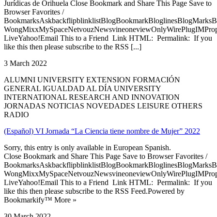
Jurídicas de Orihuela Close Bookmark and Share This Page Save to
Browser Favorites /
BookmarksAskbackflipblinklistBlogBookmarkBloglinesBlogMarksB
WongMixxMySpaceNetvouzNewsvineoneviewOnlyWirePlugIMPropell
LiveYahoo!Email This to a Friend Link HTML: Permalink: If you
like this then please subscribe to the RSS [...]
3 March 2022
ALUMNI UNIVERSITY EXTENSION FORMACIÓN
GENERAL IGUALDAD AL DÍA UNIVERSITY
INTERNATIONAL RESEARCH AND INNOVATION
JORNADAS NOTICIAS NOVEDADES LEISURE OTHERS
RADIO
(Español) VI Jornada “La Ciencia tiene nombre de Mujer” 2022
Sorry, this entry is only available in European Spanish.
Close Bookmark and Share This Page Save to Browser Favorites /
BookmarksAskbackflipblinklistBlogBookmarkBloglinesBlogMarksB
WongMixxMySpaceNetvouzNewsvineoneviewOnlyWirePlugIMPropell
LiveYahoo!Email This to a Friend Link HTML: Permalink: If you
like this then please subscribe to the RSS Feed.Powered by
Bookmarkify™ More »
30 March 2022