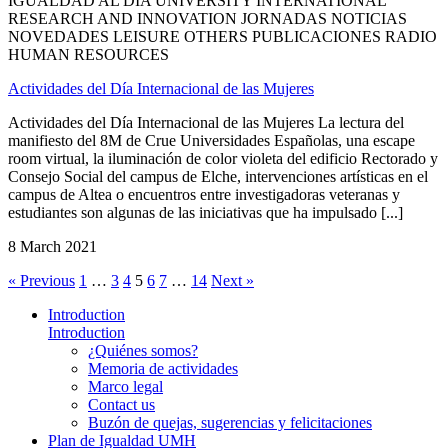
IGUALDAD AL DÍA UNIVERSITY INTERNATIONAL
RESEARCH AND INNOVATION JORNADAS NOTICIAS
NOVEDADES LEISURE OTHERS PUBLICACIONES RADIO
HUMAN RESOURCES
Actividades del Día Internacional de las Mujeres
Actividades del Día Internacional de las Mujeres La lectura del
manifiesto del 8M de Crue Universidades Españolas, una escape
room virtual, la iluminación de color violeta del edificio Rectorado y
Consejo Social del campus de Elche, intervenciones artísticas en el
campus de Altea o encuentros entre investigadoras veteranas y
estudiantes son algunas de las iniciativas que ha impulsado [...]
8 March 2021
« Previous
1
…
3
4
5
6
7
…
14
Next »
Introduction
Introduction
¿Quiénes somos?
Memoria de actividades
Marco legal
Contact us
Buzón de quejas, sugerencias y felicitaciones
Plan de Igualdad UMH