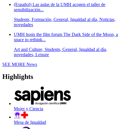
(Español) Las aulas de la UMH acogen el taller de
sensibilización...
Students, Formación, General, Igualdad al día, Noticias,
novedades
UMH hosts the film forum The Dark Side of the Moon, a
space to rethink...
Art and Culture, Students, General, Igualdad al día,
novedades, Leisure
SEE MORE
News
Highlights
Mujer y Ciencia
Mesa de Igualdad