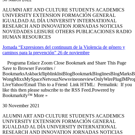
ALUMNI ART AND CULTURE STUDENTS ACADEMICS
UNIVERSITY EXTENSION FORMACIÓN GENERAL
IGUALDAD AL DÍA UNIVERSITY INTERNATIONAL
RESEARCH AND INNOVATION JORNADAS NOTICIAS
NOVEDADES LEISURE OTHERS PUBLICACIONES RADIO
HUMAN RESOURCES
Jornada “Expresiones del continuum de la Violencia de género y
caminos para la prevención” 26 de noviembre
Programa Enlace Zoom Close Bookmark and Share This Page
Save to Browser Favorites /
BookmarksAskbackflipblinklistBlogBookmarkBloglinesBlogMarksB
WongMixxMySpaceNetvouzNewsvineoneviewOnlyWirePlugIMPropell
LiveYahoo!Email This to a Friend Link HTML: Permalink: If you
like this then please subscribe to the RSS Feed.Powered by
Bookmarkify™ More »
30 November 2021
ALUMNI ART AND CULTURE STUDENTS ACADEMICS
UNIVERSITY EXTENSION FORMACIÓN GENERAL
IGUALDAD AL DÍA UNIVERSITY INTERNATIONAL
RESEARCH AND INNOVATION JORNADAS NOTICIAS