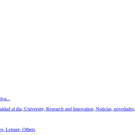
iva...
ldad al día, University, Research and Innovation, Noticias, novedades
es, Leisure, Others