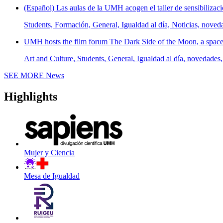
(Español) Las aulas de la UMH acogen el taller de sensibilizaci
Students, Formación, General, Igualdad al día, Noticias, noved
UMH hosts the film forum The Dark Side of the Moon, a space t
Art and Culture, Students, General, Igualdad al día, novedades,
SEE MORE
News
Highlights
Mujer y Ciencia
Mesa de Igualdad