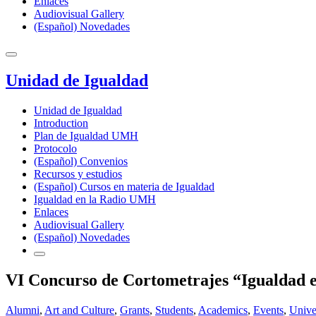
Enlaces
Audiovisual Gallery
(Español) Novedades
Unidad de Igualdad
Unidad de Igualdad
Introduction
Plan de Igualdad UMH
Protocolo
(Español) Convenios
Recursos y estudios
(Español) Cursos en materia de Igualdad
Igualdad en la Radio UMH
Enlaces
Audiovisual Gallery
(Español) Novedades
VI Concurso de Cortometrajes “Igualdad 
Alumni
,
Art and Culture
,
Grants
,
Students
,
Academics
,
Events
,
Unive