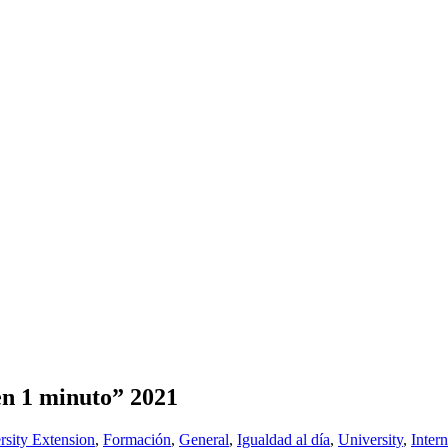
en 1 minuto” 2021
rsity Extension
,
Formación
,
General
,
Igualdad al día
,
University
,
Intern