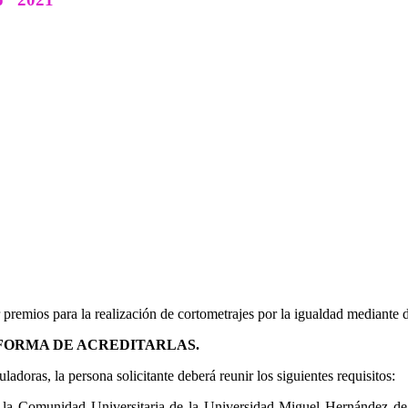
r premios para la realización de cortometrajes por la igualdad mediante 
Y FORMA DE ACREDITARLAS.
uladoras, la persona solicitante deberá reunir los siguientes requisitos:
la Comunidad Universitaria de la Universidad Miguel Hernández de 