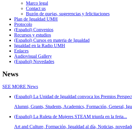
Marco legal
Contact us
Buzón de quejas, sugerencias y felicitaciones
Plan de Igualdad UMH
Protocolo
(Español) Convenios
Recursos y estudios
(Español) Cursos en materia de Igualdad
Igualdad en la Radio UMH
Enlaces
Audiovisual Gallery
(Español) Novedades
News
SEE MORE
News
(Español) La Unidad de Igualdad convoca los Premios Perspect
Alumni, Grants, Students, Academics, Formación, General, Igua
(Español) La Ruleta de Mujeres STEAM triunfa en la feria...
Art and Culture, Formación, Igualdad al día, Noticias, novedad