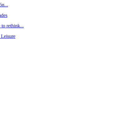
ón...
ades
o rethink...
 Leisure