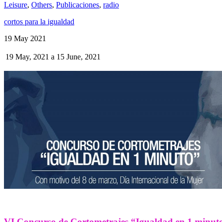
Leisure
,
Others
,
Publicaciones
,
radio
cortos para la igualdad
19 May 2021
19 May, 2021
a
15 June, 2021
VI Concurso de Cortometrajes “Igualdad en 1 minut