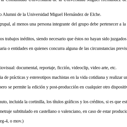
ivo Alumni de la Universidad Miguel Hernández de Elche.
grupal, al menos una persona integrante del grupo debe pertenecer a 
 trabajos inéditos, siendo necesario que éstos no hayan sido juzgados p
ia o entidades en quienes concurra alguna de las circunstancias previs
sual: documental, reportaje, ficción, videoclip, video arte, etc.
 de prácticas y estereotipos machistas en la vida cotidiana y realizar u
 se permite la edición y post-producción en cualquier otro dispositiv
ncluida la cortinilla, los títulos gráficos y los créditos, si es que es
traje subtitulado en castellano o valenciano, en caso de estar produci
eg-4, o mov.)