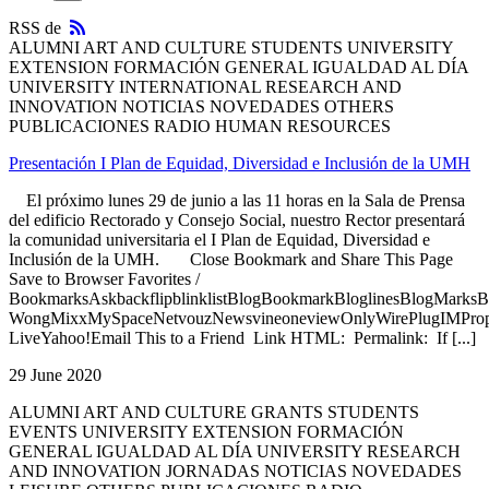
RSS
RSS de
ALUMNI ART AND CULTURE STUDENTS UNIVERSITY
EXTENSION FORMACIÓN GENERAL IGUALDAD AL DÍA
UNIVERSITY INTERNATIONAL RESEARCH AND
INNOVATION NOTICIAS NOVEDADES OTHERS
PUBLICACIONES RADIO HUMAN RESOURCES
Presentación I Plan de Equidad, Diversidad e Inclusión de la UMH
El próximo lunes 29 de junio a las 11 horas en la Sala de Prensa
del edificio Rectorado y Consejo Social, nuestro Rector presentará
la comunidad universitaria el I Plan de Equidad, Diversidad e
Inclusión de la UMH. Close Bookmark and Share This Page
Save to Browser Favorites /
BookmarksAskbackflipblinklistBlogBookmarkBloglinesBlogMarksB
WongMixxMySpaceNetvouzNewsvineoneviewOnlyWirePlugIMPropell
LiveYahoo!Email This to a Friend Link HTML: Permalink: If [...]
29 June 2020
ALUMNI ART AND CULTURE GRANTS STUDENTS
EVENTS UNIVERSITY EXTENSION FORMACIÓN
GENERAL IGUALDAD AL DÍA UNIVERSITY RESEARCH
AND INNOVATION JORNADAS NOTICIAS NOVEDADES