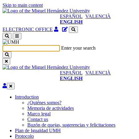
Skip to main content
ESPAÑOL
VALENCIÀ
ENGLISH
Authenticated
Site
ELECTRONIC OFFICE
Access
content
(open
manager
a
Enter your search
new
window)
ESPAÑOL
VALENCIÀ
ENGLISH
Edit
Introduction
Introduction
¿Quiénes somos?
Memoria de actividades
Marco legal
Contact us
Buzón de quejas, sugerencias y felicitaciones
Plan de Igualdad UMH
Protocolo