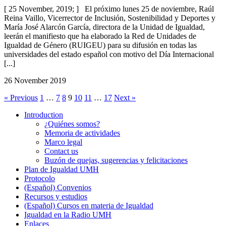
[ 25 November, 2019; ] El próximo lunes 25 de noviembre, Raúl
Reina Vaillo, Vicerrector de Inclusión, Sostenibilidad y Deportes y
María José Alarcón García, directora de la Unidad de Igualdad,
leerán el manifiesto que ha elaborado la Red de Unidades de
Igualdad de Género (RUIGEU) para su difusión en todas las
universidades del estado español con motivo del Día Internacional
[...]
26 November 2019
« Previous
1
…
7
8
9
10
11
…
17
Next »
Introduction
Introduction
¿Quiénes somos?
Memoria de actividades
Marco legal
Contact us
Buzón de quejas, sugerencias y felicitaciones
Plan de Igualdad UMH
Protocolo
(Español) Convenios
Recursos y estudios
(Español) Cursos en materia de Igualdad
Igualdad en la Radio UMH
Enlaces