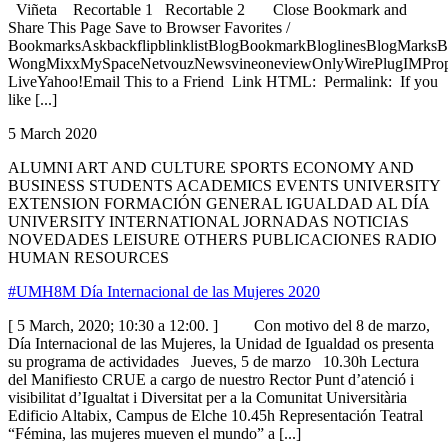
Viñeta Recortable 1 Recortable 2 Close Bookmark and
Share This Page Save to Browser Favorites /
BookmarksAskbackflipblinklistBlogBookmarkBloglinesBlogMarksB
WongMixxMySpaceNetvouzNewsvineoneviewOnlyWirePlugIMPropell
LiveYahoo!Email This to a Friend Link HTML: Permalink: If you
like [...]
5 March 2020
ALUMNI ART AND CULTURE SPORTS ECONOMY AND
BUSINESS STUDENTS ACADEMICS EVENTS UNIVERSITY
EXTENSION FORMACIÓN GENERAL IGUALDAD AL DÍA
UNIVERSITY INTERNATIONAL JORNADAS NOTICIAS
NOVEDADES LEISURE OTHERS PUBLICACIONES RADIO
HUMAN RESOURCES
#UMH8M Día Internacional de las Mujeres 2020
[ 5 March, 2020; 10:30 a 12:00. ] Con motivo del 8 de marzo,
Día Internacional de las Mujeres, la Unidad de Igualdad os presenta
su programa de actividades Jueves, 5 de marzo 10.30h Lectura
del Manifiesto CRUE a cargo de nuestro Rector Punt d’atenció i
visibilitat d’Igualtat i Diversitat per a la Comunitat Universitària
Edificio Altabix, Campus de Elche 10.45h Representación Teatral
“Fémina, las mujeres mueven el mundo” a [...]