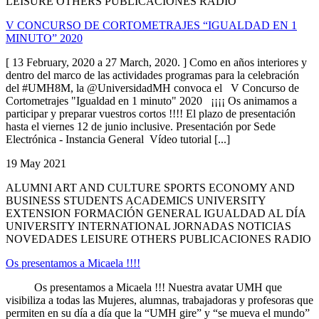
LEISURE OTHERS PUBLICACIONES RADIO
V CONCURSO DE CORTOMETRAJES “IGUALDAD EN 1
MINUTO” 2020
[ 13 February, 2020 a 27 March, 2020. ] Como en años interiores y
dentro del marco de las actividades programas para la celebración
del #UMH8M, la @UniversidadMH convoca el V Concurso de
Cortometrajes "Igualdad en 1 minuto" 2020 ¡¡¡¡ Os animamos a
participar y preparar vuestros cortos !!!! El plazo de presentación
hasta el viernes 12 de junio inclusive. Presentación por Sede
Electrónica - Instancia General Vídeo tutorial [...]
19 May 2021
ALUMNI ART AND CULTURE SPORTS ECONOMY AND
BUSINESS STUDENTS ACADEMICS UNIVERSITY
EXTENSION FORMACIÓN GENERAL IGUALDAD AL DÍA
UNIVERSITY INTERNATIONAL JORNADAS NOTICIAS
NOVEDADES LEISURE OTHERS PUBLICACIONES RADIO
Os presentamos a Micaela !!!!
Os presentamos a Micaela !!! Nuestra avatar UMH que
visibiliza a todas las Mujeres, alumnas, trabajadoras y profesoras que
permiten en su día a día que la “UMH gire” y “se mueva el mundo”