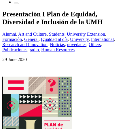
Presentación I Plan de Equidad,
Diversidad e Inclusión de la UMH
Alumni
,
Art and Culture
,
Students
,
University Extension
,
Formación
,
General
,
Igualdad al día
,
University
,
International
,
Research and Innovation
,
Noticias
,
novedades
,
Others
,
Publicaciones
,
radio
,
Human Resources
29 June 2020