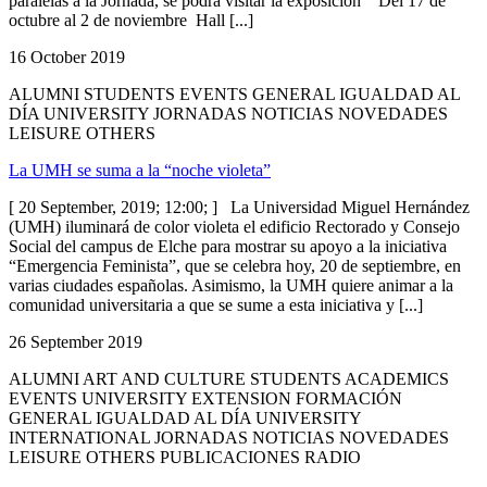
paralelas a la Jornada, se podrá visitar la exposición Del 17 de
octubre al 2 de noviembre Hall [...]
16 October 2019
ALUMNI STUDENTS EVENTS GENERAL IGUALDAD AL
DÍA UNIVERSITY JORNADAS NOTICIAS NOVEDADES
LEISURE OTHERS
La UMH se suma a la “noche violeta”
[ 20 September, 2019; 12:00; ] La Universidad Miguel Hernández
(UMH) iluminará de color violeta el edificio Rectorado y Consejo
Social del campus de Elche para mostrar su apoyo a la iniciativa
“Emergencia Feminista”, que se celebra hoy, 20 de septiembre, en
varias ciudades españolas. Asimismo, la UMH quiere animar a la
comunidad universitaria a que se sume a esta iniciativa y [...]
26 September 2019
ALUMNI ART AND CULTURE STUDENTS ACADEMICS
EVENTS UNIVERSITY EXTENSION FORMACIÓN
GENERAL IGUALDAD AL DÍA UNIVERSITY
INTERNATIONAL JORNADAS NOTICIAS NOVEDADES
LEISURE OTHERS PUBLICACIONES RADIO