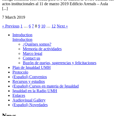
actos institucionales al 11 de marzo 2019 Edificio Arenals – Aula
[...]
7 March 2019
« Previous
1
…
6
7
8
9
10
…
12
Next »
Introduction
Introduction
¿Quiénes somos?
Memoria de actividades
Marco legal
Contact us
Buzón de quejas, sugerencias y felicitaciones
Plan de Igualdad UMH
Protocolo
(Español) Convenios
Recursos y estudios
(Español) Cursos en materia de Igualdad
Igualdad en la Radio UMH
Enlaces
Audiovisual Gallery
(Español) Novedades
News