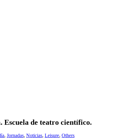
 Escuela de teatro científico.
día
,
Jornadas
,
Noticias
,
Leisure
,
Others