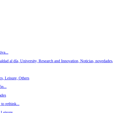
iva...
ldad al día, University, Research and Innovation, Noticias, novedades
es, Leisure, Others
ón...
ades
o rethink...
 Leisure