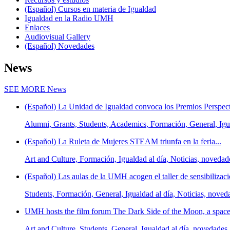
(Español) Cursos en materia de Igualdad
Igualdad en la Radio UMH
Enlaces
Audiovisual Gallery
(Español) Novedades
News
SEE MORE
News
(Español) La Unidad de Igualdad convoca los Premios Perspect
Alumni, Grants, Students, Academics, Formación, General, Igua
(Español) La Ruleta de Mujeres STEAM triunfa en la feria...
Art and Culture, Formación, Igualdad al día, Noticias, novedad
(Español) Las aulas de la UMH acogen el taller de sensibilizaci
Students, Formación, General, Igualdad al día, Noticias, noved
UMH hosts the film forum The Dark Side of the Moon, a space t
Art and Culture, Students, General, Igualdad al día, novedades,