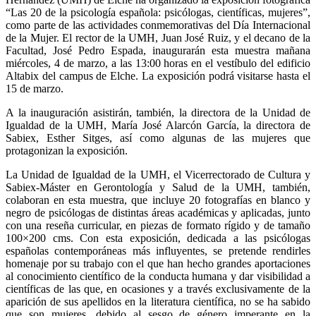
“Las 20 de la psicología española: psicólogas, científicas, mujeres”,
como parte de las actividades conmemorativas del Día Internacional
de la Mujer. El rector de la UMH, Juan José Ruiz, y el decano de la
Facultad, José Pedro Espada, inaugurarán esta muestra mañana
miércoles, 4 de marzo, a las 13:00 horas en el vestíbulo del edificio
Altabix del campus de Elche. La exposición podrá visitarse hasta el
15 de marzo.
A la inauguración asistirán, también, la directora de la Unidad de
Igualdad de la UMH, María José Alarcón García, la directora de
Sabiex, Esther Sitges, así como algunas de las mujeres que
protagonizan la exposición.
La Unidad de Igualdad de la UMH, el Vicerrectorado de Cultura y
Sabiex-Máster en Gerontología y Salud de la UMH, también,
colaboran en esta muestra, que incluye 20 fotografías en blanco y
negro de psicólogas de distintas áreas académicas y aplicadas, junto
con una reseña curricular, en piezas de formato rígido y de tamaño
100×200 cms. Con esta exposición, dedicada a las psicólogas
españolas contemporáneas más influyentes, se pretende rendirles
homenaje por su trabajo con el que han hecho grandes aportaciones
al conocimiento científico de la conducta humana y dar visibilidad a
científicas de las que, en ocasiones y a través exclusivamente de la
aparición de sus apellidos en la literatura científica, no se ha sabido
que son mujeres, debido al sesgo de género imperante en la