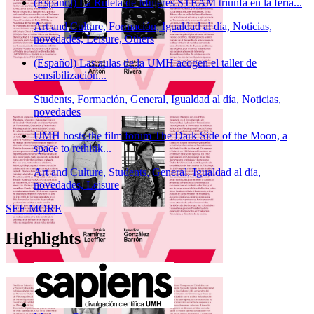
(Español) La Ruleta de Mujeres STEAM triunfa en la feria...
Art and Culture, Formación, Igualdad al día, Noticias,
novedades, Leisure, Others
(Español) Las aulas de la UMH acogen el taller de
sensibilización...
Students, Formación, General, Igualdad al día, Noticias,
novedades
UMH hosts the film forum The Dark Side of the Moon, a
space to rethink...
Art and Culture, Students, General, Igualdad al día,
novedades, Leisure
News
SEE MORE
Highlights