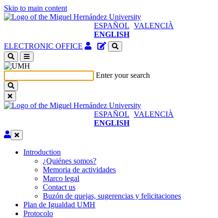
Skip to main content
ESPAÑOL
VALENCIÀ
ENGLISH
Authenticated
Site
ELECTRONIC OFFICE
Access
content
(open
manager
a
Enter your search
new
window)
ESPAÑOL
VALENCIÀ
ENGLISH
Edit
Introduction
Introduction
¿Quiénes somos?
Memoria de actividades
Marco legal
Contact us
Buzón de quejas, sugerencias y felicitaciones
Plan de Igualdad UMH
Protocolo