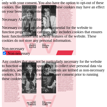
only with your consent. You also have the option to opt-out of these
cookies. But opting out of some of these cookies may have an effect
on your browsing experience.
Necessary
Always Enabled
Necessary cookies are absolutely essential for the website to
function properly. This category only includes cookies that ensures
basic functionalities and security features of the website. These
cookies do not store any personal information.
Non-necessary
Non-necessary
Any cookies that may not be particularly necessary for the website
to function and is used specifically to collect user personal data via
analytics, ads, other embedded contents are termed as non-necessary
cookies. It is mandatory to procure user consent prior to running
these cookies on your website.