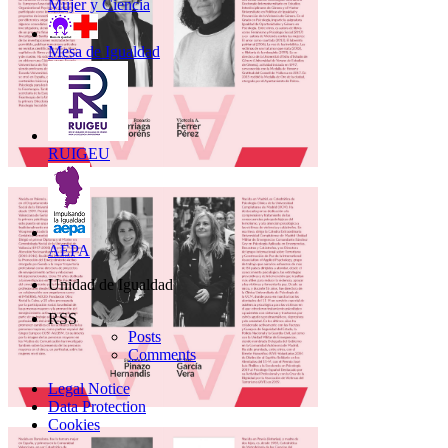
Mujer y Ciencia
Mesa de Igualdad
RUIGEU
AEPA
Unidad de Igualdad
RSS
Posts
Comments
Legal Notice
Data Protection
Cookies