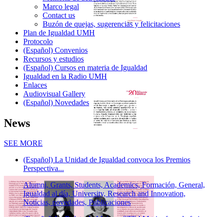
Marco legal
Contact us
Buzón de quejas, sugerencias y felicitaciones
Plan de Igualdad UMH
Protocolo
(Español) Convenios
Recursos y estudios
(Español) Cursos en materia de Igualdad
Igualdad en la Radio UMH
Enlaces
Audiovisual Gallery
(Español) Novedades
News
News
SEE MORE
(Español) La Unidad de Igualdad convoca los Premios
Perspectiva...
Alumni, Grants, Students, Academics, Formación, General,
Igualdad al día, University, Research and Innovation,
Noticias, novedades, Publicaciones