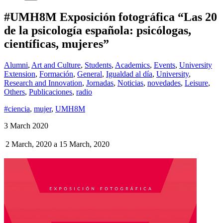
#UMH8M Exposición fotográfica “Las 20
de la psicología española: psicólogas,
científicas, mujeres”
Alumni
,
Art and Culture
,
Students
,
Academics
,
Events
,
University
Extension
,
Formación
,
General
,
Igualdad al día
,
University
,
Research and Innovation
,
Jornadas
,
Noticias
,
novedades
,
Leisure
,
Others
,
Publicaciones
,
radio
#ciencia
,
mujer
,
UMH8M
3 March 2020
2 March, 2020
a
15 March, 2020