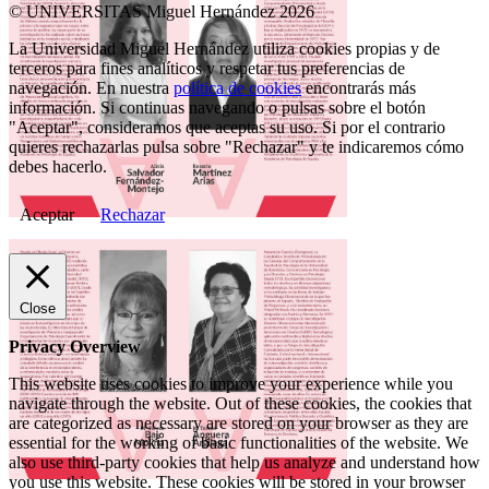
© UNIVERSITAS Miguel Hernández 2026
La Universidad Miguel Hernández utiliza cookies propias y de
terceros para fines analíticos y respetar tus preferencias de
navegación. En nuestra
política de cookies
encontrarás más
información. Si continuas navegando o pulsas sobre el botón
"Aceptar", consideramos que aceptas su uso. Si por el contrario
quieres rechazarlas pulsa sobre "Rechazar" y te indicaremos cómo
debes hacerlo.
Aceptar
Rechazar
Close
Privacy Overview
This website uses cookies to improve your experience while you
navigate through the website. Out of these cookies, the cookies that
are categorized as necessary are stored on your browser as they are
essential for the working of basic functionalities of the website. We
also use third-party cookies that help us analyze and understand how
you use this website. These cookies will be stored in your browser