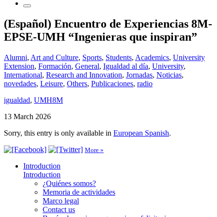
(Español) Encuentro de Experiencias 8M-
EPSE-UMH “Ingenieras que inspiran”
Alumni
,
Art and Culture
,
Sports
,
Students
,
Academics
,
University
Extension
,
Formación
,
General
,
Igualdad al día
,
University
,
International
,
Research and Innovation
,
Jornadas
,
Noticias
,
novedades
,
Leisure
,
Others
,
Publicaciones
,
radio
igualdad
,
UMH8M
13 March 2026
Sorry, this entry is only available in
European Spanish
.
More »
Introduction
Introduction
¿Quiénes somos?
Memoria de actividades
Marco legal
Contact us