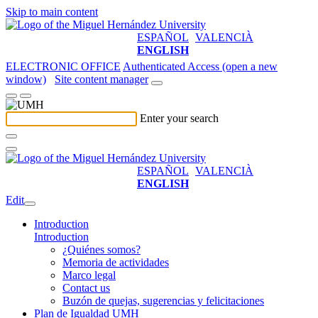
Skip to main content
ESPAÑOL
VALENCIÀ
ENGLISH
ELECTRONIC OFFICE
Authenticated Access (open a new
window)
Site content manager
Enter your search
ESPAÑOL
VALENCIÀ
ENGLISH
Edit
Introduction
Introduction
¿Quiénes somos?
Memoria de actividades
Marco legal
Contact us
Buzón de quejas, sugerencias y felicitaciones
Plan de Igualdad UMH