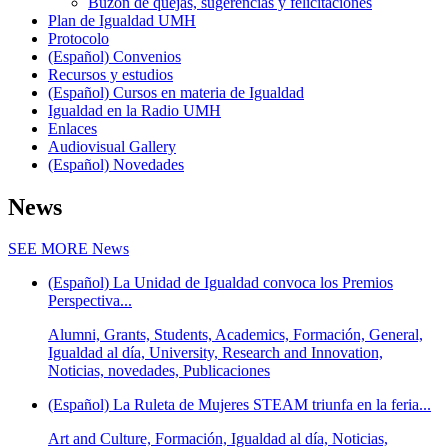
Buzón de quejas, sugerencias y felicitaciones
Plan de Igualdad UMH
Protocolo
(Español) Convenios
Recursos y estudios
(Español) Cursos en materia de Igualdad
Igualdad en la Radio UMH
Enlaces
Audiovisual Gallery
(Español) Novedades
News
SEE MORE
News
(Español) La Unidad de Igualdad convoca los Premios
Perspectiva...
Alumni, Grants, Students, Academics, Formación, General,
Igualdad al día, University, Research and Innovation,
Noticias, novedades, Publicaciones
(Español) La Ruleta de Mujeres STEAM triunfa en la feria...
Art and Culture, Formación, Igualdad al día, Noticias,