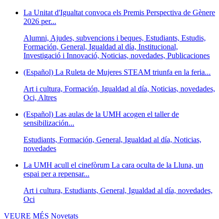
La Unitat d'Igualtat convoca els Premis Perspectiva de Gènere
2026 per...
Alumni, Ajudes, subvencions i beques, Estudiants, Estudis,
Formación, General, Igualdad al día, Institucional,
Investigació i Innovació, Noticias, novedades, Publicaciones
(Español) La Ruleta de Mujeres STEAM triunfa en la feria...
Art i cultura, Formación, Igualdad al día, Noticias, novedades,
Oci, Altres
(Español) Las aulas de la UMH acogen el taller de
sensibilización...
Estudiants, Formación, General, Igualdad al día, Noticias,
novedades
La UMH acull el cinefòrum La cara oculta de la Lluna, un
espai per a repensar...
Art i cultura, Estudiants, General, Igualdad al día, novedades,
Oci
VEURE MÉS
Novetats