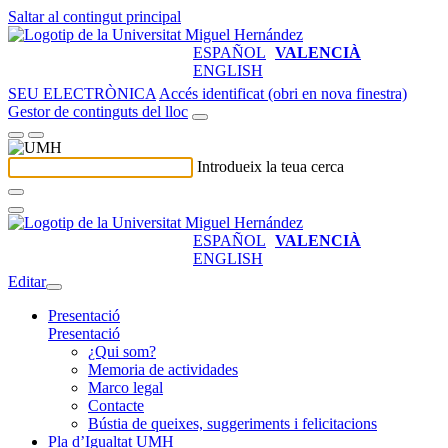
Saltar al contingut principal
ESPAÑOL
VALENCIÀ
ENGLISH
SEU ELECTRÒNICA
Accés identificat (obri en nova finestra)
Gestor de continguts del lloc
Introdueix la teua cerca
ESPAÑOL
VALENCIÀ
ENGLISH
Editar
Presentació
Presentació
¿Qui som?
Memoria de actividades
Marco legal
Contacte
Bústia de queixes, suggeriments i felicitacions
Pla d’Igualtat UMH