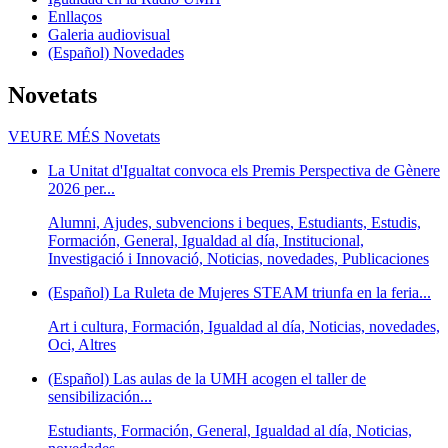
Enllaços
Galeria audiovisual
(Español) Novedades
Novetats
VEURE MÉS
Novetats
La Unitat d'Igualtat convoca els Premis Perspectiva de Gènere
2026 per...
Alumni, Ajudes, subvencions i beques, Estudiants, Estudis,
Formación, General, Igualdad al día, Institucional,
Investigació i Innovació, Noticias, novedades, Publicaciones
(Español) La Ruleta de Mujeres STEAM triunfa en la feria...
Art i cultura, Formación, Igualdad al día, Noticias, novedades,
Oci, Altres
(Español) Las aulas de la UMH acogen el taller de
sensibilización...
Estudiants, Formación, General, Igualdad al día, Noticias,