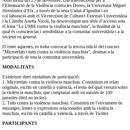
Amb motiu del 25 de novembre, Dia Internacional per a
l’Eliminació de la Violència contra les Dones, la Universitat Miguel
Hernández d’Elx, a través de la seua Unitat d’Igualtat i en
col·laboració amb el Vicerectorat de Cultura i Extensió Universitària
i la Càtedra Anetta Nicoli, ha desenvolupat una sèrie d’accions sota
el lema “La UMH contra la violència masclista”, la finalitat de la
qual és conscienciar i sensibilitzar a la comunitat universitària i a la
societat en general.
D’entre aquestes, es troba convocar la tercera edició del concurs
“Microrelats i tuits contra la violència masclista”, destinat a la
participació de tota la comunitat universitària.
MODALITATS
Existeixen dues modalitats de participació:
1. Microrelats contra la violència masclista. Consistiran en relats
originals, escrits en castellà o valencià, el tema del qual versarà sobre
la violència masclista, que comptaran amb un màxim de 100
paraules (títol no inclòs).
2. Tuits contra la violència masclista. Consistirà en l’enviament de
missatges, lemes o expressions relacionades amb la violència
masclista, escrits en castellà o valencià, a través de Twitter.
PARTICIPANTS