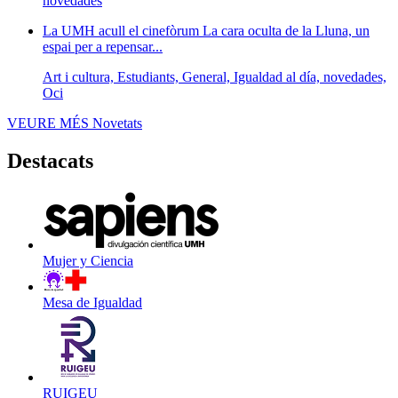
novedades
La UMH acull el cinefòrum La cara oculta de la Lluna, un
espai per a repensar...
Art i cultura, Estudiants, General, Igualdad al día, novedades,
Oci
VEURE MÉS
Novetats
Destacats
Mujer y Ciencia
Mesa de Igualdad
RUIGEU