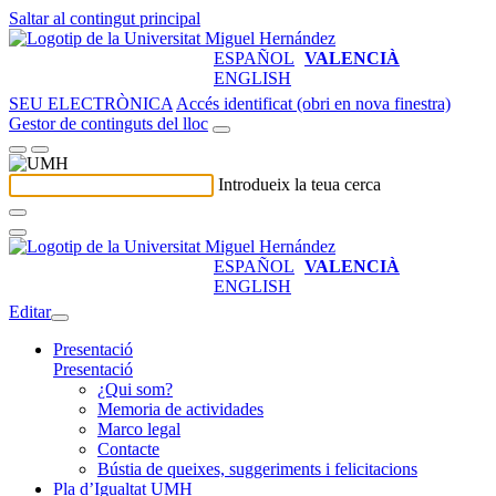
Saltar al contingut principal
ESPAÑOL
VALENCIÀ
ENGLISH
SEU ELECTRÒNICA
Accés identificat (obri en nova finestra)
Gestor de continguts del lloc
Introdueix la teua cerca
ESPAÑOL
VALENCIÀ
ENGLISH
Editar
Presentació
Presentació
¿Qui som?
Memoria de actividades
Marco legal
Contacte
Bústia de queixes, suggeriments i felicitacions
Pla d’Igualtat UMH