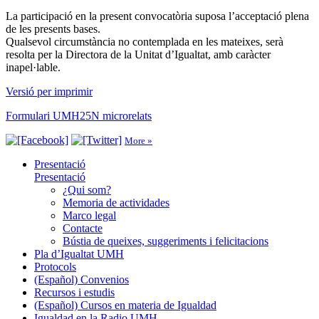
La participació en la present convocatòria suposa l’acceptació plena
de les presents bases.
Qualsevol circumstància no contemplada en les mateixes, serà
resolta per la Directora de la Unitat d’Igualtat, amb caràcter
inapel·lable.
Versió per imprimir
Formulari UMH25N microrelats
More »
Presentació
Presentació
¿Qui som?
Memoria de actividades
Marco legal
Contacte
Bústia de queixes, suggeriments i felicitacions
Pla d’Igualtat UMH
Protocols
(Español) Convenios
Recursos i estudis
(Español) Cursos en materia de Igualdad
Igualdad en la Radio UMH