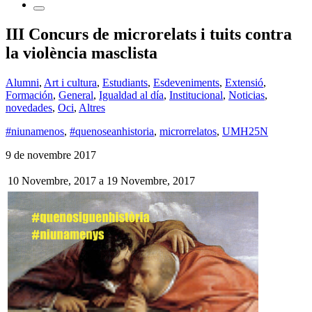
III Concurs de microrelats i tuits contra
la violència masclista
Alumni
,
Art i cultura
,
Estudiants
,
Esdeveniments
,
Extensió
,
Formación
,
General
,
Igualdad al día
,
Institucional
,
Noticias
,
novedades
,
Oci
,
Altres
#niunamenos
,
#quenoseanhistoria
,
microrrelatos
,
UMH25N
9 de novembre 2017
10 Novembre, 2017
a
19 Novembre, 2017