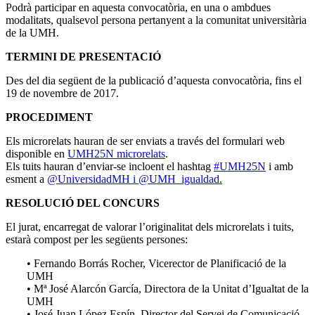
Podrà participar en aquesta convocatòria, en una o ambdues
modalitats, qualsevol persona pertanyent a la comunitat universitària
de la UMH.
TERMINI DE PRESENTACIÓ
Des del dia següent de la publicació d’aquesta convocatòria, fins el
19 de novembre de 2017.
PROCEDIMENT
Els microrelats hauran de ser enviats a través del formulari web
disponible en
UMH25N microrelats
.
Els tuits hauran d’enviar-se incloent el hashtag
#UMH25N
i amb
esment a
@UniversidadMH i
@UMH_igualdad.
RESOLUCIÓ DEL CONCURS
El jurat, encarregat de valorar l’originalitat dels microrelats i tuits,
estarà compost per les següents persones:
• Fernando Borrás Rocher, Vicerector de Planificació de la
UMH
• Mª José Alarcón García, Directora de la Unitat d’Igualtat de la
UMH
• José Juan López Espín, Director del Servei de Comunicació