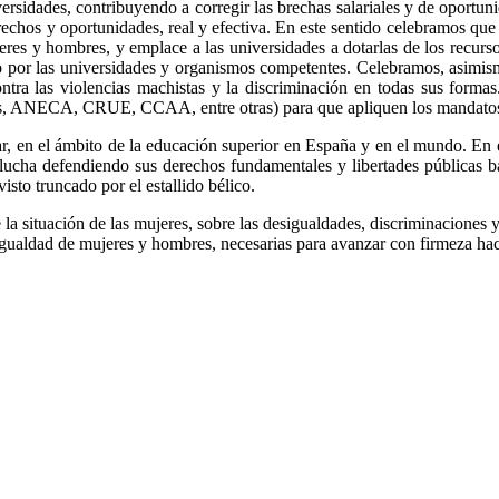
versidades, contribuyendo a corregir las brechas salariales y de oportuni
erechos y oportunidades, real y efectiva. En este sentido celebramos qu
res y hombres, y emplace a las universidades a dotarlas de los recurso
 por las universidades y organismos competentes. Celebramos, asimism
ntra las violencias machistas y la discriminación en todas sus forma
dades, ANECA, CRUE, CCAA, entre otras) para que apliquen los mandato
, en el ámbito de la educación superior en España y en el mundo. En e
en lucha defendiendo sus derechos fundamentales y libertades públicas
isto truncado por el estallido bélico.
la situación de las mujeres, sobre las desigualdades, discriminaciones y
igualdad de mujeres y hombres, necesarias para avanzar con firmeza haci