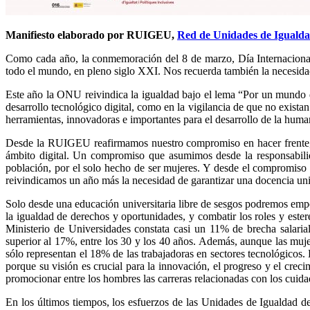
Manifiesto elaborado por RUIGEU,
Red de Unidades de Igualdad
Como cada año, la conmemoración del 8 de marzo, Día Internacional d
todo el mundo, en pleno siglo XXI. Nos recuerda también la necesidad d
Este año la ONU reivindica la igualdad bajo el lema “Por un mundo dig
desarrollo tecnológico digital, como en la vigilancia de que no exista
herramientas, innovadoras e importantes para el desarrollo de la huma
Desde la RUIGEU reafirmamos nuestro compromiso en hacer frente, en 
ámbito digital. Un compromiso que asumimos desde la responsabilida
población, por el solo hecho de ser mujeres. Y desde el compromiso 
reivindicamos un año más la necesidad de garantizar una docencia unive
Solo desde una educación universitaria libre de sesgos podremos empod
la igualdad de derechos y oportunidades, y combatir los roles y ester
Ministerio de Universidades constata casi un 11% de brecha salaria
superior al 17%, entre los 30 y los 40 años. Además, aunque las muj
sólo representan el 18% de las trabajadoras en sectores tecnológico
porque su visión es crucial para la innovación, el progreso y el cre
promocionar entre los hombres las carreras relacionadas con los cuid
En los últimos tiempos, los esfuerzos de las Unidades de Igualdad de 