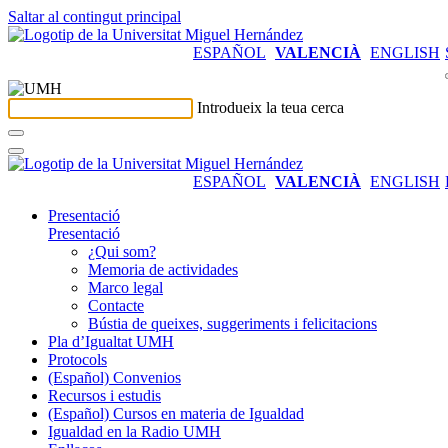
Saltar al contingut principal
ESPAÑOL
VALENCIÀ
ENGLISH
Introdueix la teua cerca
ESPAÑOL
VALENCIÀ
ENGLISH
Presentació
Presentació
¿Qui som?
Memoria de actividades
Marco legal
Contacte
Bústia de queixes, suggeriments i felicitacions
Pla d’Igualtat UMH
Protocols
(Español) Convenios
Recursos i estudis
(Español) Cursos en materia de Igualdad
Igualdad en la Radio UMH