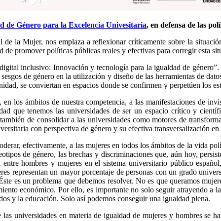
 de Género para la Excelencia Univesitaria
, en defensa de las po
e la Mujer, nos emplaza a reflexionar críticamente sobre la situación
e promover políticas públicas reales y efectivas para corregir esta sit
ital inclusivo: Innovación y tecnología para la igualdad de género”. E
n sesgos de género en la utilización y diseño de las herramientas de dato
nidad, se conviertan en espacios donde se confirmen y perpetúen los est
los ámbitos de nuestra competencia, a las manifestaciones de invisib
d que tenemos las universidades de ser un espacio crítico y científi
también de consolidar a las universidades como motores de transformac
rsitaria con perspectiva de género y su efectiva transversalización en 
erar, efectivamente, a las mujeres en todos los ámbitos de la vida polí
eotipos de género, las brechas y discriminaciones que, aún hoy, persiste
l entre hombres y mujeres en el sistema universitario público españo
eres representan un mayor porcentaje de personas con un grado univers
s. Éste es un problema que debemos resolver. No es que queramos mujere
cimiento económico. Por ello, es importante no solo seguir atrayendo a 
ados y la educación. Solo así podemos conseguir una igualdad plena.
las universidades en materia de igualdad de mujeres y hombres se han v