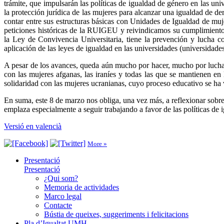
trámite, que impulsarán las políticas de igualdad de género en las uni
la protección jurídica de las mujeres para alcanzar una igualdad de d
contar entre sus estructuras básicas con Unidades de Igualdad de muje
peticiones históricas de la RUIGEU y reivindicamos su cumplimiento
la Ley de Convivencia Universitaria, tiene la prevención y lucha co
aplicación de las leyes de igualdad en las universidades (universi
A pesar de los avances, queda aún mucho por hacer, mucho por luchar
con las mujeres afganas, las iraníes y todas las que se mantienen 
solidaridad con las mujeres ucranianas, cuyo proceso educativo se ha v
En suma, este 8 de marzo nos obliga, una vez más, a reflexionar sobre 
emplaza especialmente a seguir trabajando a favor de las políticas de 
Versió en valencià
More »
Presentació
Presentació
¿Qui som?
Memoria de actividades
Marco legal
Contacte
Bústia de queixes, suggeriments i felicitacions
Pla d’Igualtat UMH