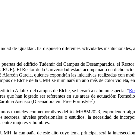
d de Igualdad, ha dispuesto diferentes actividades institucionales, a
las puertas del edificio Tudemir del Campus de Desamparados, el Rector
CRUE). El Rector de la Universidad estará acompañado en dicho acto po
sé Alarcón García, quienes expondrán las iniciativas realizadas con m
ampus de Elche de la UMH se iluminará un año más de color violeta, ent
edificio Altabix del campus de Elche, se llevará a cabo un especial “
Res
mujeres que han logrado ser referentes en sus áreas de actuación: Rem
Carolina Asensio (Diseñadora en `Free Formstyle´)
MH unos manteles conmemorativos del #UMH8M2023, exponiendo alguno
 sectores, niveles profesionales o estudios; la necesidad de incorpo
as entre mujeres y hombres.
MH, la campaña de este año cuyo tema principal será la interseccional