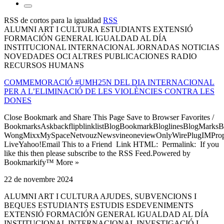
RSS de cortos para la igualdad
RSS
ALUMNI ART I CULTURA ESTUDIANTS EXTENSIÓ
FORMACIÓN GENERAL IGUALDAD AL DÍA
INSTITUCIONAL INTERNACIONAL JORNADAS NOTICIAS
NOVEDADES OCI ALTRES PUBLICACIONES RADIO
RECURSOS HUMANS
COMMEMORACIÓ #UMH25N DEL DIA INTERNACIONAL
PER A L’ELIMINACIÓ DE LES VIOLÈNCIES CONTRA LES
DONES
Close Bookmark and Share This Page Save to Browser Favorites /
BookmarksAskbackflipblinklistBlogBookmarkBloglinesBlogMarksB
WongMixxMySpaceNetvouzNewsvineoneviewOnlyWirePlugIMPropell
LiveYahoo!Email This to a Friend Link HTML: Permalink: If you
like this then please subscribe to the RSS Feed.Powered by
Bookmarkify™ More »
22 de novembre 2024
ALUMNI ART I CULTURA AJUDES, SUBVENCIONS I
BEQUES ESTUDIANTS ESTUDIS ESDEVENIMENTS
EXTENSIÓ FORMACIÓN GENERAL IGUALDAD AL DÍA
INSTITUCIONAL INTERNACIONAL INVESTIGACIÓ I