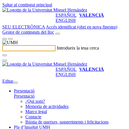
Saltar al contingut principal
ESPAÑOL
VALENCIÀ
ENGLISH
SEU ELECTRÒNICA
Accés identificat (obri en nova finestra)
Gestor de continguts del lloc
Introdueix la teua cerca
ESPAÑOL
VALENCIÀ
ENGLISH
Editar
Presentació
Presentació
¿Qui som?
Memoria de actividades
Marco legal
Contacte
Bústia de queixes, suggeriments i felicitacions
Pla d’Igualtat UMH