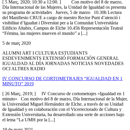
[ 5 Març, 2020; 10:30 a 12:00. ] Con motivo del 8 de marzo,
Día Internacional de las Mujeres, la Unidad de Igualdad os presenta
su programa de actividades Jueves, 5 de marzo 10.30h Lectura
del Manifiesto CRUE a cargo de nuestro Rector Punt d’atenció i
visibilitat d’Igualtat i Diversitat per a la Comunitat Universitària
Edificio Altabix, Campus de Elche 10.45h Representación Teatral
“Fémina, las mujeres mueven el mundo” a [...]
5 de març 2020
ALUMNI ART I CULTURA ESTUDIANTS
ESDEVENIMENTS EXTENSIÓ FORMACIÓN GENERAL
IGUALDAD AL DÍA JORNADAS NOTICIAS NOVEDADES
OCI ALTRES RADIO
IV CONCURSO DE CORTOMETRAJES “IGUALDAD EN 1
MINUTO” 2019
[ 26 Març, 2019; ] IV Concurso de cortometrajes «Igualdad en 1
minuto» Con motivo del 8 de marzo, Día Internacional de la Mujer,
la Universidad Miguel Hernández de Elche, a través de su Unidad
de Igualdad y en colaboración con el Vicerrectorado de Cultura y
Extensión Universitaria, ha desarrollado una serie de acciones bajo
el lema “La UMH por la [...]
19 de maig 2021