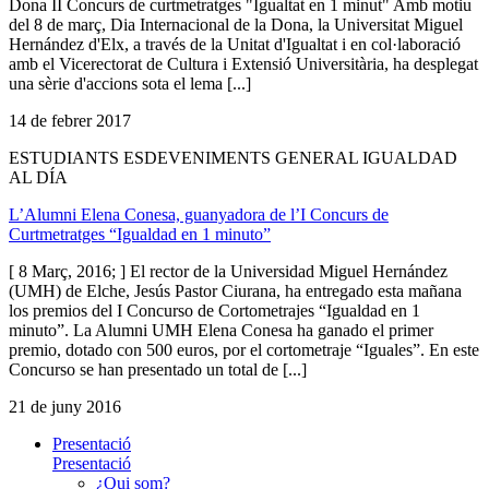
Dona II Concurs de curtmetratges "Igualtat en 1 minut" Amb motiu
del 8 de març, Dia Internacional de la Dona, la Universitat Miguel
Hernández d'Elx, a través de la Unitat d'Igualtat i en col·laboració
amb el Vicerectorat de Cultura i Extensió Universitària, ha desplegat
una sèrie d'accions sota el lema [...]
14 de febrer 2017
ESTUDIANTS ESDEVENIMENTS GENERAL IGUALDAD
AL DÍA
L’Alumni Elena Conesa, guanyadora de l’I Concurs de
Curtmetratges “Igualdad en 1 minuto”
[ 8 Març, 2016; ] El rector de la Universidad Miguel Hernández
(UMH) de Elche, Jesús Pastor Ciurana, ha entregado esta mañana
los premios del I Concurso de Cortometrajes “Igualdad en 1
minuto”. La Alumni UMH Elena Conesa ha ganado el primer
premio, dotado con 500 euros, por el cortometraje “Iguales”. En este
Concurso se han presentado un total de [...]
21 de juny 2016
Presentació
Presentació
¿Qui som?