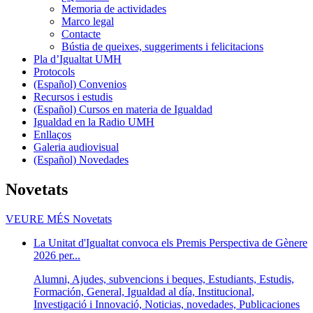
Memoria de actividades
Marco legal
Contacte
Bústia de queixes, suggeriments i felicitacions
Pla d’Igualtat UMH
Protocols
(Español) Convenios
Recursos i estudis
(Español) Cursos en materia de Igualdad
Igualdad en la Radio UMH
Enllaços
Galeria audiovisual
(Español) Novedades
Novetats
VEURE MÉS
Novetats
La Unitat d'Igualtat convoca els Premis Perspectiva de Gènere
2026 per...
Alumni, Ajudes, subvencions i beques, Estudiants, Estudis,
Formación, General, Igualdad al día, Institucional,
Investigació i Innovació, Noticias, novedades, Publicaciones