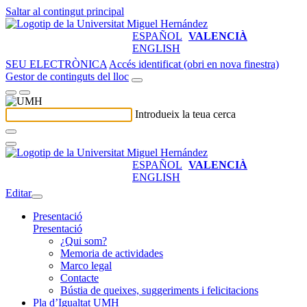
Saltar al contingut principal
ESPAÑOL
VALENCIÀ
ENGLISH
SEU ELECTRÒNICA
Accés identificat (obri en nova finestra)
Gestor de continguts del lloc
Introdueix la teua cerca
ESPAÑOL
VALENCIÀ
ENGLISH
Editar
Presentació
Presentació
¿Qui som?
Memoria de actividades
Marco legal
Contacte
Bústia de queixes, suggeriments i felicitacions
Pla d’Igualtat UMH