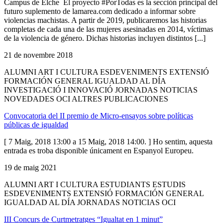
Campus de Elche El proyecto #PorTodas es la sección principal del
futuro suplemento de lamarea.com dedicado a informar sobre
violencias machistas. A partir de 2019, publicaremos las historias
completas de cada una de las mujeres asesinadas en 2014, víctimas
de la violencia de género. Dichas historias incluyen distintos [...]
21 de novembre 2018
ALUMNI ART I CULTURA ESDEVENIMENTS EXTENSIÓ
FORMACIÓN GENERAL IGUALDAD AL DÍA
INVESTIGACIÓ I INNOVACIÓ JORNADAS NOTICIAS
NOVEDADES OCI ALTRES PUBLICACIONES
Convocatoria del II premio de Micro-ensayos sobre políticas
públicas de igualdad
[ 7 Maig, 2018 13:00 a 15 Maig, 2018 14:00. ] Ho sentim, aquesta
entrada es troba disponible únicament en Espanyol Europeu.
19 de maig 2021
ALUMNI ART I CULTURA ESTUDIANTS ESTUDIS
ESDEVENIMENTS EXTENSIÓ FORMACIÓN GENERAL
IGUALDAD AL DÍA JORNADAS NOTICIAS OCI
III Concurs de Curtmetratges “Igualtat en 1 minut”