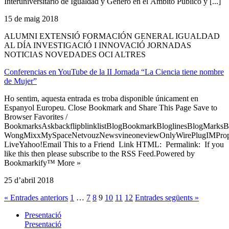
Interuniversitario de Igualdad y Género en el Ámbito Público y [...]
15 de maig 2018
ALUMNI EXTENSIÓ FORMACIÓN GENERAL IGUALDAD
AL DÍA INVESTIGACIÓ I INNOVACIÓ JORNADAS
NOTICIAS NOVEDADES OCI ALTRES
Conferencias en YouTube de la II Jornada “La Ciencia tiene nombre
de Mujer”
Ho sentim, aquesta entrada es troba disponible únicament en
Espanyol Europeu. Close Bookmark and Share This Page Save to
Browser Favorites /
BookmarksAskbackflipblinklistBlogBookmarkBloglinesBlogMarksB
WongMixxMySpaceNetvouzNewsvineoneviewOnlyWirePlugIMPropell
LiveYahoo!Email This to a Friend Link HTML: Permalink: If you
like this then please subscribe to the RSS Feed.Powered by
Bookmarkify™ More »
25 d’abril 2018
« Entrades anteriors
1
…
7
8
9
10
11
12
Entrades següents »
Presentació
Presentació