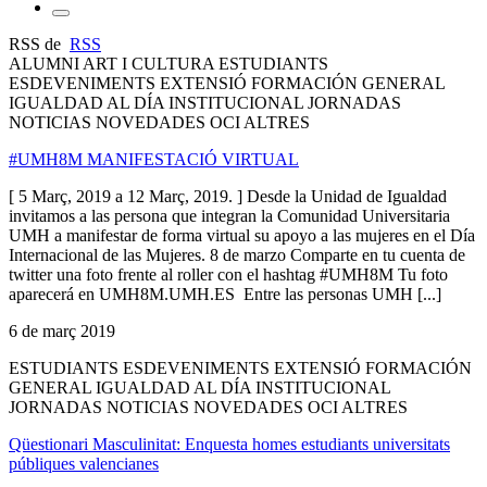
RSS de
RSS
ALUMNI ART I CULTURA ESTUDIANTS
ESDEVENIMENTS EXTENSIÓ FORMACIÓN GENERAL
IGUALDAD AL DÍA INSTITUCIONAL JORNADAS
NOTICIAS NOVEDADES OCI ALTRES
#UMH8M MANIFESTACIÓ VIRTUAL
[ 5 Març, 2019 a 12 Març, 2019. ] Desde la Unidad de Igualdad
invitamos a las persona que integran la Comunidad Universitaria
UMH a manifestar de forma virtual su apoyo a las mujeres en el Día
Internacional de las Mujeres. 8 de marzo Comparte en tu cuenta de
twitter una foto frente al roller con el hashtag #UMH8M Tu foto
aparecerá en UMH8M.UMH.ES Entre las personas UMH [...]
6 de març 2019
ESTUDIANTS ESDEVENIMENTS EXTENSIÓ FORMACIÓN
GENERAL IGUALDAD AL DÍA INSTITUCIONAL
JORNADAS NOTICIAS NOVEDADES OCI ALTRES
Qüestionari Masculinitat: Enquesta homes estudiants universitats
públiques valencianes