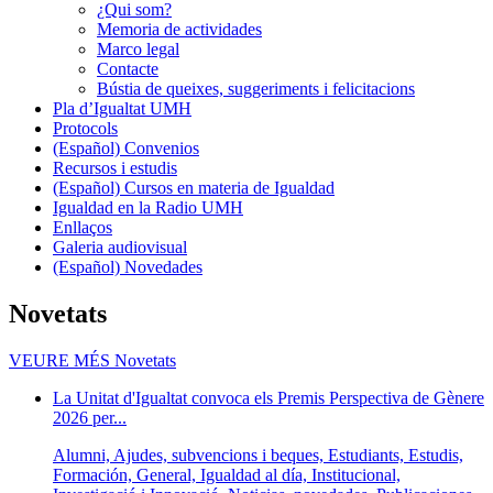
¿Qui som?
Memoria de actividades
Marco legal
Contacte
Bústia de queixes, suggeriments i felicitacions
Pla d’Igualtat UMH
Protocols
(Español) Convenios
Recursos i estudis
(Español) Cursos en materia de Igualdad
Igualdad en la Radio UMH
Enllaços
Galeria audiovisual
(Español) Novedades
Novetats
VEURE MÉS
Novetats
La Unitat d'Igualtat convoca els Premis Perspectiva de Gènere
2026 per...
Alumni, Ajudes, subvencions i beques, Estudiants, Estudis,
Formación, General, Igualdad al día, Institucional,