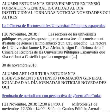
ALUMNI ESTUDIANTS ESDEVENIMENTS EXTENSIÓ
FORMACIÓN GENERAL IGUALDAD AL DÍA
INSTITUCIONAL JORNADAS NOTICIAS NOVEDADES OCI
ALTRES
La I Cimera de Rectores de les Universitats Públiques espanyoles
[ 26 Novembre, 2018; ] Les rectores de les universitats
públiques espanyoles aposten per crear una àrea de coneixement
d'estudis de gènere i la implantació d'un grau específic La rectora
de la Universitat Jaume I, Eva Alcón, ha sigut l'amfitriona de la I
Cimera de Rectores de les Universitats Públiques Espanyoles que
s'ha celebrat a Castelló i que ha congregat a [...]
30 de novembre 2018
ALUMNI ART I CULTURA ESTUDIANTS
ESDEVENIMENTS EXTENSIÓ FORMACIÓN GENERAL
IGUALDAD AL DÍA JORNADAS NOTICIAS NOVEDADES
OCI
Seminario de periodismo con perspectiva de género #PorTodas
[ 21 Novembre, 2018; 12:30 a 14:00. ] Miércoles 21 de
noviembre 12.30h a 14.00h Salón de Grados Edificio Arenals